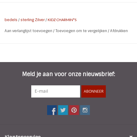
By Kidz in allerlei leuke kleuren en figuurtjes
bedels
/
sterling Zilver
/
KIDZ CHARMIN*S
Aan verlanglijst toevoegen
/
Toevoegen om te vergelijken
/
Afdrukken
Meld je aan voor onze nieuwsbrief:
ABONNEER