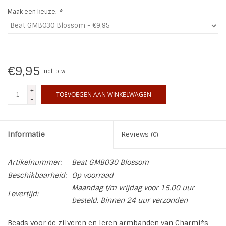
Maak een keuze:
*
INSPIRATIE
SALE
€9,95
Incl. btw
Blog
+
TOEVOEGEN AAN WINKELWAGEN
-
Informatie
Reviews
(0)
Artikelnummer:
Beat GMB030 Blossom
Beschikbaarheid:
Op voorraad
Maandag t/m vrijdag voor 15.00 uur
Levertijd:
besteld. Binnen 24 uur verzonden
Beads voor de zilveren en leren armbanden van Charmi*s