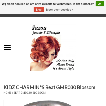
Wij slaan cookies op om onze website te verbeteren. Is dat akkoord?
Ja
Nee
Meer over cookies »
0 Artikelen - €0,00
Home
Just For Her
Just for Him
Kids Only
HORLOGES
KIDZ CHARMIN*S Beat GMB030 Blossom
Plus Size Sieraden
HOME
/
BEAT GMB030 BLOSSOM
Enkelbandjes