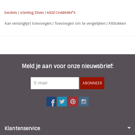
bedels
/
sterling Zilver
/
KIDZ CHARMIN*S
Aan verlanglijst toevoegen
/
Toevoegen om te vergelijken
/
Afdrukken
Meld je aan voor onze nieuwsbrief:
ABONNEER
Klantenservice