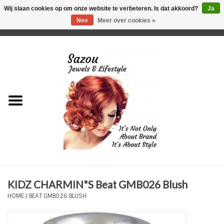
Wij slaan cookies op om onze website te verbeteren. Is dat akkoord?
Ja
Nee
Meer over cookies »
0 Artikelen - €0,00
Home
Just For Her
Just for Him
Kids Only
HORLOGES
KIDZ CHARMIN*S Beat GMB026 Blush
Plus Size Sieraden
HOME
/
BEAT GMB026 BLUSH
Enkelbandjes