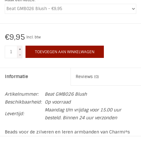
INSPIRATIE
SALE
€9,95
Incl. btw
Blog
+
TOEVOEGEN AAN WINKELWAGEN
-
Informatie
Reviews
(0)
Artikelnummer:
Beat GMB026 Blush
Beschikbaarheid:
Op voorraad
Maandag t/m vrijdag voor 15.00 uur
Levertijd:
besteld. Binnen 24 uur verzonden
Beads voor de zilveren en leren armbanden van Charmi*s
By Kidz in allerlei leuke kleuren en figuurtjes