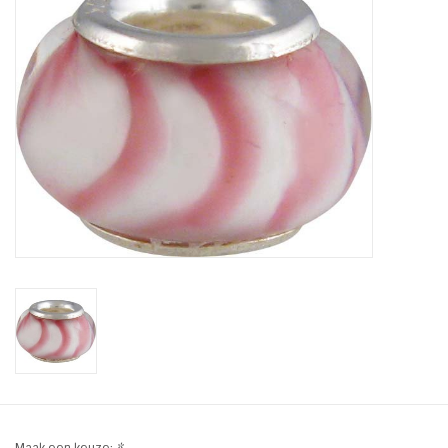
Tassen en meer
Haaraccesoires
Zonnebrillen
Fashion
ON THE BEACH
Charmin*s
Ohlala Jewels
LIFESTYLE PRODUCTEN
Maak een keuze:
*