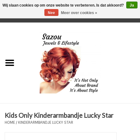
Wij slaan cookies op om onze website te verbeteren. Is dat akkoord?
Ja
Nee
Meer over cookies »
0 Artikelen - €0,00
Home
Just For Her
Just for Him
Kids Only
HORLOGES
Kids Only Kinderarmbandje Lucky Star
Plus Size Sieraden
HOME
/
KINDERARMBANDJE LUCKY STAR
Enkelbandjes