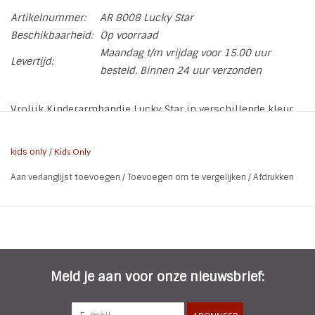
Artikelnummer:
AR 8008 Lucky Star
Beschikbaarheid:
Op voorraad
Maandag t/m vrijdag voor 15.00 uur
Levertijd:
besteld. Binnen 24 uur verzonden
Vrolijk Kinderarmbandje Lucky Star in verschillende kleur
variaties.
* Kleur: Colorfull
kids only
/
Kids Only
* Materiaal: Hout | Kralen | Elastiek
Aan verlanglijst toevoegen
/
Toevoegen om te vergelijken
/
Afdrukken
* Nikkelvrij
Let op!
Dit is geen speelgoed. Bij kleine kinderen (tot minimaal 4
jaar) altijd toezicht houden. Sazou Jewels is niet
aansprakelijk voor verkeerd gebruik.
Meld je aan voor onze nieuwsbrief:
Kleuren kunnen altijd iets afwijken van de foto.