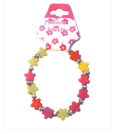
Tassen en meer
Haaraccesoires
Zonnebrillen
Fashion
ON THE BEACH
Charmin*s
Ohlala Jewels
LIFESTYLE PRODUCTEN