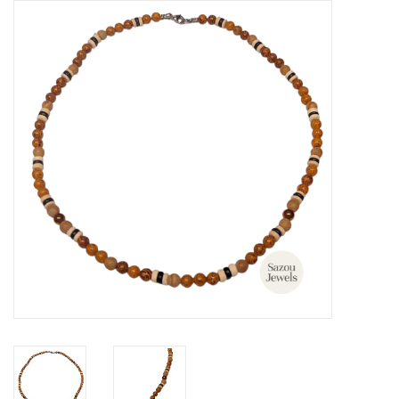
Tassen en meer
Haaraccesoires
Zonnebrillen
Fashion
ON THE BEACH
Charmin*s
Ohlala Jewels
LIFESTYLE PRODUCTEN