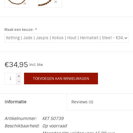
INSPIRATIE
SALE
Maak een keuze:
*
Blog
€34,95
Incl. btw
+
TOEVOEGEN AAN WINKELWAGEN
-
Informatie
Reviews
(0)
Artikelnummer:
KET 50739
Beschikbaarheid:
Op voorraad