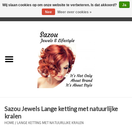
Wij slaan cookies op om onze website te verbeteren. Is dat akkoord?
Ja
Nee
Meer over cookies »
0 Artikelen - €0,00
Home
Just For Her
Just for Him
Kids Only
HORLOGES
Sazou Jewels Lange ketting met natuurlijke
Plus Size Sieraden
kralen
HOME
/
LANGE KETTING MET NATUURLIJKE KRALEN
Enkelbandjes