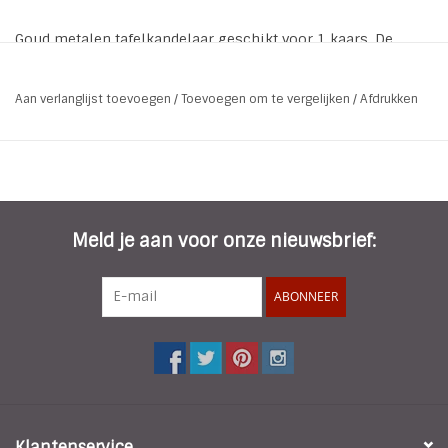
Goud metalen tafelkandelaar geschikt voor 1 kaars. De
kandelaar heeft een hoogte van 14 cm en is geschikt voor
een kaars met een diameter van ca 2,4 cm
Aan verlanglijst toevoegen
/
Toevoegen om te vergelijken
/
Afdrukken
* Kleur: Goud
* Maat: 8 * 8 * 14 cm
Meld je aan voor onze nieuwsbrief:
ABONNEER
Klantenservice