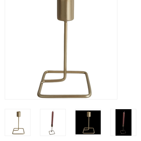
Tassen en meer
Haaraccesoires
Zonnebrillen
Fashion
ON THE BEACH
Charmin*s
Ohlala Jewels
LIFESTYLE PRODUCTEN