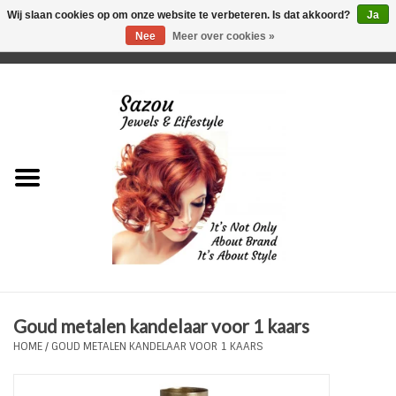
Wij slaan cookies op om onze website te verbeteren. Is dat akkoord?
Ja
Nee
Meer over cookies »
0 Artikelen - €0,00
Home
Just For Her
Just for Him
Kids Only
HORLOGES
Goud metalen kandelaar voor 1 kaars
Plus Size Sieraden
HOME
/
GOUD METALEN KANDELAAR VOOR 1 KAARS
Enkelbandjes