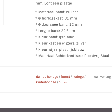
mm. Echt een plaatje
* Materiaal band: PU leer
* Ø horlogekast: 31 mm
* Ø doorsnee band: 12 mm
* Lengte band: 22,5 cm
* Kleur band: ijsblauw
* Kleur kast en wijzers: zilver
* Kleur wijzerplaat: ijsblauw
* Materiaal Achterkant kast: Roestvrij Staal
dames horloge
/
Ernest
/
horloge
/
Aan verlang
kinderhorloge
/
Ernest