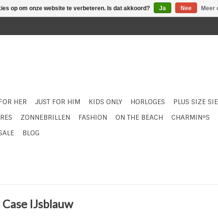
kies op om onze website te verbeteren. Is dat akkoord?
Ja
Nee
Meer 
 FOR HER
JUST FOR HIM
KIDS ONLY
HORLOGES
PLUS SIZE SI
RES
ZONNEBRILLEN
FASHION
ON THE BEACH
CHARMIN*S
SALE
BLOG
 Case IJsblauw