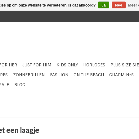
kies op om onze website te verbeteren. Is dat akkoord?
Ja
Nee
Meer 
 FOR HER
JUST FOR HIM
KIDS ONLY
HORLOGES
PLUS SIZE SI
RES
ZONNEBRILLEN
FASHION
ON THE BEACH
CHARMIN*S
SALE
BLOG
t een laagje