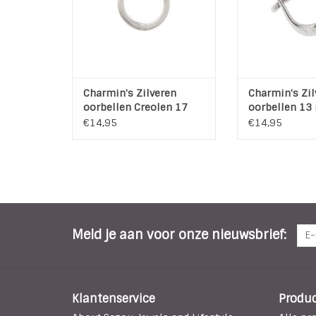
TOEVOEGEN AAN WINKELWAGEN
TOEVOEGEN AAN
Charmin's Zilveren
Charmin's Zil
oorbellen Creolen 17
oorbellen 13
mm x 1,8 mm
mm
€14,95
€14,95
Meld je aan voor onze nieuwsbrief:
Klantenservice
Produ