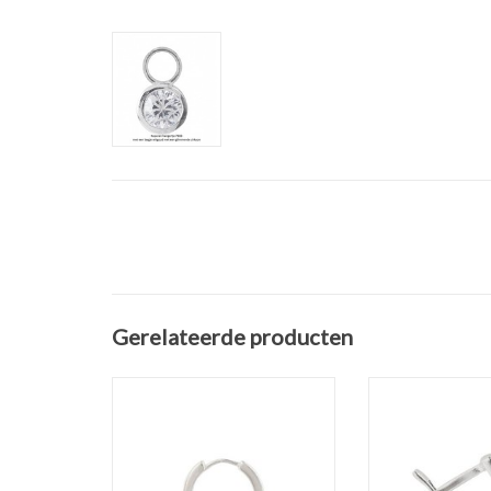
Gerelateerde producten
Zilveren oorbellen Creolen 17
Zilveren oorbell
mm x 1,8 mm
mm van het
Materiaal: Zilver
Sieradenmerk
Doorsnee: 17 mm
Materiaal:
Dikte: 1,8 mm
Maat: 13 mm 