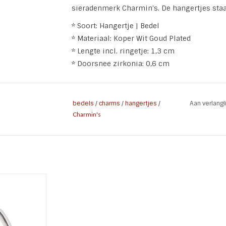
sieradenmerk Charmin's. De hangertjes staa
* Soort: Hangertje | Bedel
* Materiaal: Koper Wit Goud Plated
* Lengte incl. ringetje: 1,3 cm
* Doorsnee zirkonia: 0,6 cm
bedels
/
charms
/
hangertjes
/
Aan verlang
Charmin's
en 13 mm x 3,2
 Fashion
 Charmin's
 Zilver
x B 3,2 mm