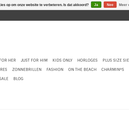
kies op om onze website te verbeteren. Is dat akkoord?
Ja
Nee
Meer 
 FOR HER
JUST FOR HIM
KIDS ONLY
HORLOGES
PLUS SIZE SI
RES
ZONNEBRILLEN
FASHION
ON THE BEACH
CHARMIN*S
SALE
BLOG