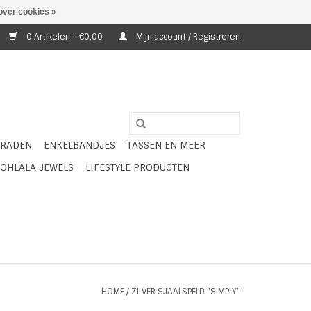
over cookies »
0 Artikelen - €0,00
Mijn account / Registreren
ERADEN
ENKELBANDJES
TASSEN EN MEER
OHLALA JEWELS
LIFESTYLE PRODUCTEN
HOME
/
ZILVER SJAALSPELD "SIMPLY"