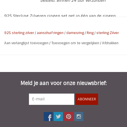
besteld. Binnen 24 uur verzonden
925 Sterling Zilveren ringen set net in één van de ringen
een kleine Cubic Zirkoni en bij de andere zit deze er een
grotere bovenop. De ringen zijn iets verstelbaar en zijn
925 sterling zilver
/
aanschuif ringen
/
damesring
/
Ring
/
sterling Zilver
gechikt voor ringmaat 16, 17 en 18
Aan verlanglijst toevoegen
/
Toevoegen om te vergelijken
/
Afdrukken
Materiaal ringen: 925 Sterling Zilver Rhodium Plated
Materiaal steen: Cubic Zirkonia
Ring maat: verstelbaar (maat 16 tm 18)
Meld je aan voor onze nieuwsbrief:
ABONNEER