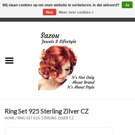
Wij slaan cookies op om onze website te verbeteren. Is dat akkoord?
Ja
Nee
Meer over cookies »
0 Artikelen - €0,00
Home
Just For Her
Just for Him
Kids Only
HORLOGES
Ring Set 925 Sterling Zilver CZ
Plus Size Sieraden
HOME
/
RING SET 925 STERLING ZILVER CZ
Enkelbandjes