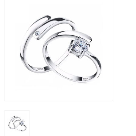
Tassen en meer
Haaraccesoires
Zonnebrillen
Fashion
ON THE BEACH
Charmin*s
Ohlala Jewels
LIFESTYLE PRODUCTEN