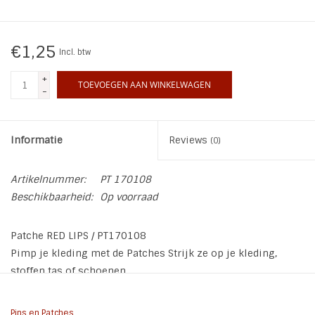
INSPIRATIE
€1,25
Incl. btw
SALE
+
TOEVOEGEN AAN WINKELWAGEN
-
Blog
Informatie
Reviews
(0)
Artikelnummer:
PT 170108
Beschikbaarheid:
Op voorraad
Patche RED LIPS / PT170108
Pimp je kleding met de Patches Strijk ze op je kleding,
stoffen tas of schoenen.
Aantal: 1
Materiaal: Stof
Pins en Patches