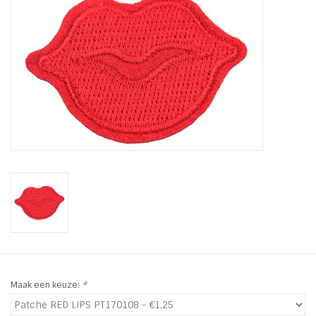
Tassen en meer
Haaraccesoires
Zonnebrillen
Fashion
ON THE BEACH
Charmin*s
Ohlala Jewels
Maak een keuze:
*
LIFESTYLE PRODUCTEN