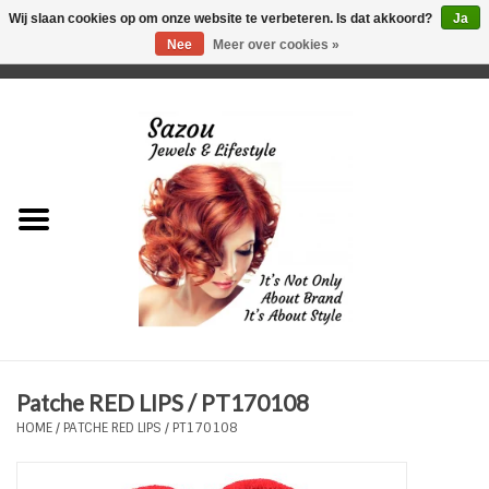
Wij slaan cookies op om onze website te verbeteren. Is dat akkoord?
Ja
Nee
Meer over cookies »
0 Artikelen - €0,00
Home
Just For Her
Just for Him
Kids Only
HORLOGES
Patche RED LIPS / PT170108
Plus Size Sieraden
HOME
/
PATCHE RED LIPS / PT170108
Enkelbandjes