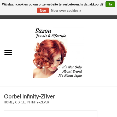
Wij slaan cookies op om onze website te verbeteren. Is dat akkoord?
Ja
Nee
Meer over cookies »
0 Artikelen - €0,00
Home
Just For Her
Just for Him
Kids Only
HORLOGES
Oorbel Infinity-Zilver
Plus Size Sieraden
HOME
/
OORBEL INFINITY-ZILVER
Enkelbandjes