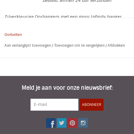
besteld. Binnen 24 uur verzonden
Zilverkleurige Oorhangers met een mooi Infinity hanger
Oorbellen
* Materiaal: Legering - zilver plated
Aan verlanglijst toevoegen
/
Toevoegen om te vergelijken
/
Afdrukken
* Kleur: Zilver
* Lengte totaal: 6,4 cm
* Formaat Infinity: 4,8 x 2,5
* Nikkel vrij
Meld je aan voor onze nieuwsbrief:
ABONNEER