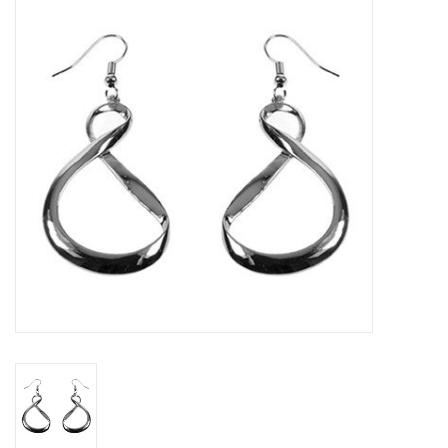
Tassen en meer
Haaraccesoires
Zonnebrillen
Fashion
ON THE BEACH
Charmin*s
Ohlala Jewels
LIFESTYLE PRODUCTEN