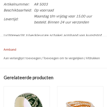
Artikelnummer:
AR 5003
Beschikbaarheid:
Op voorraad
Maandag t/m vrijdag voor 15.00 uur
Levertijd:
besteld. Binnen 24 uur verzonden
Lichtgewicht zilverkleurige schakel armband van kunststof.
De armband kan open en er kunnen eventueel schakels
tussenuit gehaald worden.
Armband
Aan verlanglijst toevoegen
/
Toevoegen om te vergelijken
/
Afdrukken
* Soort: Schakelarmband
* Materiaal: Kunststof
* Kleur: Shiny Zilver
Gerelateerde producten
* Lengte: 19,5 cm
* Breedte: 3 cm