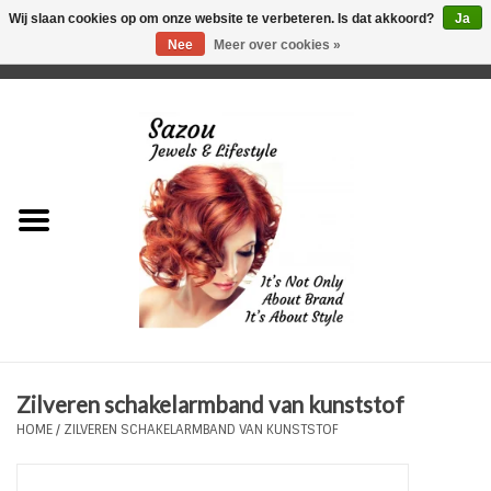
Wij slaan cookies op om onze website te verbeteren. Is dat akkoord?
Ja
Nee
Meer over cookies »
0 Artikelen - €0,00
Home
Just For Her
Just for Him
Kids Only
HORLOGES
Zilveren schakelarmband van kunststof
Plus Size Sieraden
HOME
/
ZILVEREN SCHAKELARMBAND VAN KUNSTSTOF
Enkelbandjes