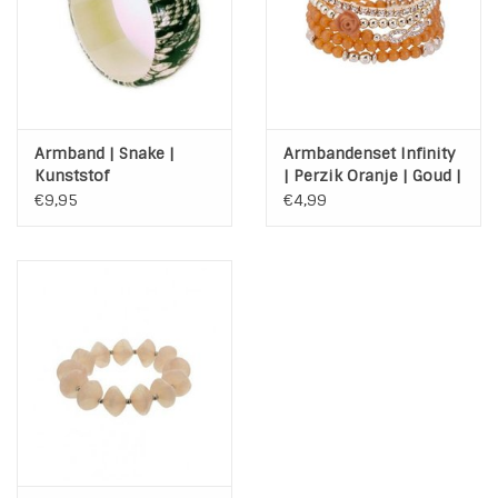
Armband | Snake |
Armbandenset Infinity
Kunststof
| Perzik Oranje | Goud |
Zilver
€9,95
€4,99