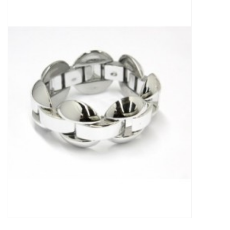
Tassen en meer
Haaraccesoires
Zonnebrillen
Fashion
ON THE BEACH
Charmin*s
Ohlala Jewels
LIFESTYLE PRODUCTEN