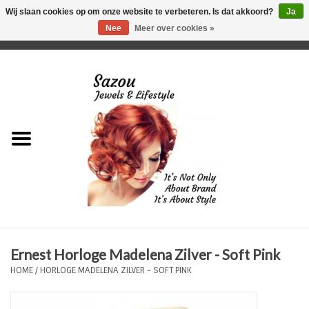
Wij slaan cookies op om onze website te verbeteren. Is dat akkoord?
Ja
Nee
Meer over cookies »
0 Artikelen - €0,00
Home
Just For Her
Just for Him
Kids Only
HORLOGES
Ernest Horloge Madelena Zilver - Soft Pink
Plus Size Sieraden
HOME
/
HORLOGE MADELENA ZILVER - SOFT PINK
Enkelbandjes