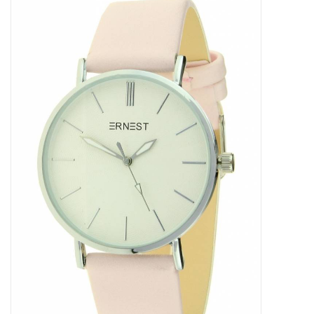
Tassen en meer
Haaraccesoires
Zonnebrillen
Fashion
ON THE BEACH
Charmin*s
Ohlala Jewels
LIFESTYLE PRODUCTEN