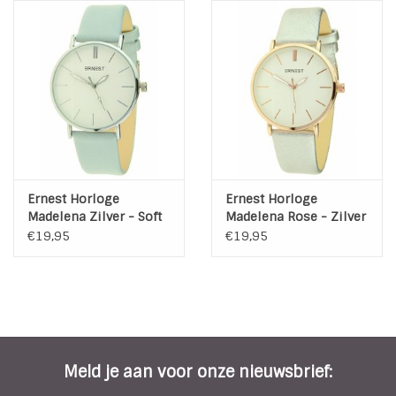
Ernest Horloge
Ernest Horloge
Madelena Zilver - Soft
Madelena Rose - Zilver
Blue
€19,95
€19,95
Meld je aan voor onze nieuwsbrief: