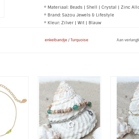
* Materiaal: Beads | Shell | Crystal | Zinc All
* Brand: Sazou Jewels & Lifestyle
* Kleur: Zilver | Wit | Blauw
* Lengte : 25 cm + 6 cm
enkelbandje
/
Turquoise
Aan verlang
Hier kunt u
aanvullende garantievoorwaard
sieraden
y Beads Gold
Enkelbandje Boho /Ibiza
Enkelbandje
 mooi fijn
Lengte: 24 cm en 5 cm
Gold Pla
ndje.
verlengkettinkje
Lengte
 cm + 5 cm
Materiaal: Stainless Steel /
verlen
ttinkje
Kokos / Groene jade
TOEVOEGEN A
 WINKELWAGEN
TOEVOEGEN AAN WINKELWAGEN