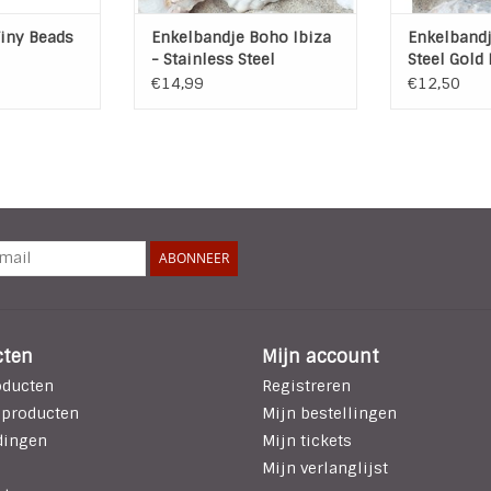
Tiny Beads
Enkelbandje Boho Ibiza
Enkelbandj
- Stainless Steel
Steel Gold 
"Schelp"
€14,99
€12,50
ABONNEER
cten
Mijn account
oducten
Registreren
 producten
Mijn bestellingen
dingen
Mijn tickets
Mijn verlanglijst