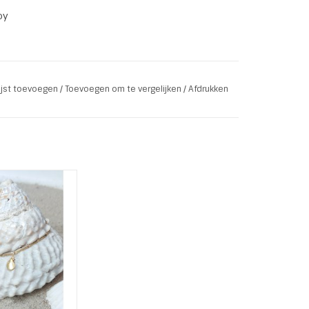
oy
lijst toevoegen
/
Toevoegen om te vergelijken
/
Afdrukken
en
vinden voor Gold Plated en Rose Plated
 Stainless Steel
ted "Schelp"
: 23 + 1 cm
gkettinkje
AN WINKELWAGEN