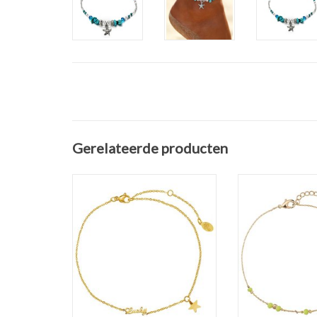
Gerelateerde producten
Enkelbandje Lucky Star Gold is
Enkelbandje Tin
een mooi maar fijn
Green is een
enkelbandje van Stainless
enkelba
Steel.
Lengte: 21,5
Materiaal: Stainless Steel Gold
verlengke
Plated
TOEVOEGEN AAN
Kleur: Goud
Bedel: Lucky / Ster
Lengte: 22 cm + 5 cm
verlengkettinkje