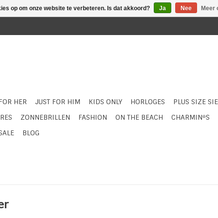
kies op om onze website te verbeteren. Is dat akkoord?
Ja
Nee
Meer 
 FOR HER
JUST FOR HIM
KIDS ONLY
HORLOGES
PLUS SIZE SI
RES
ZONNEBRILLEN
FASHION
ON THE BEACH
CHARMIN*S
SALE
BLOG
er