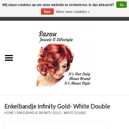
Wij slaan cookies op om onze website te verbeteren. Is dat akkoord?
Ja
Nee
Meer over cookies »
0 Artikelen - €0,00
Home
Just For Her
Just for Him
Kids Only
HORLOGES
Enkelbandje Infinity Gold- White Double
Plus Size Sieraden
HOME
/
ENKELBANDJE INFINITY GOLD- WHITE DOUBLE
Enkelbandjes