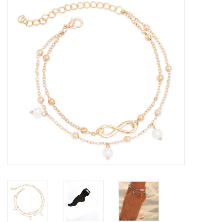
Tassen en meer
Haaraccesoires
Zonnebrillen
Fashion
ON THE BEACH
Charmin*s
Ohlala Jewels
LIFESTYLE PRODUCTEN