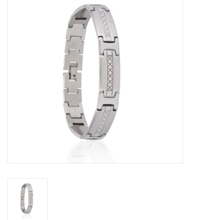
Tassen en meer
Haaraccesoires
Zonnebrillen
Fashion
ON THE BEACH
Charmin*s
Ohlala Jewels
LIFESTYLE PRODUCTEN