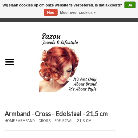
Wij slaan cookies op om onze website te verbeteren. Is dat akkoord?
Ja
Nee
Meer over cookies »
0 Artikelen - €0,00
Home
Just For Her
Just for Him
Kids Only
HORLOGES
Armband - Cross - Edelstaal - 21,5 cm
Plus Size Sieraden
HOME
/
ARMBAND - CROSS - EDELSTAAL - 21,5 CM
Enkelbandjes