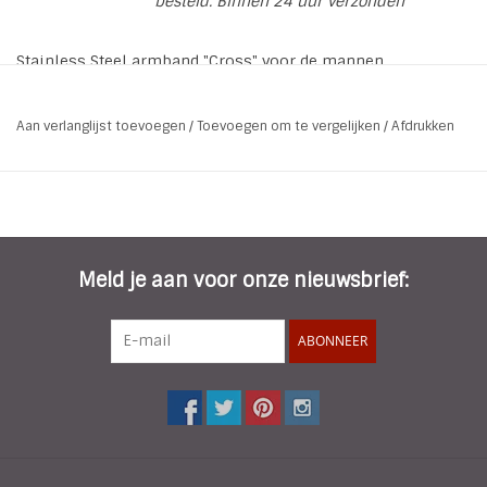
besteld. Binnen 24 uur verzonden
Stainless Steel armband "Cross" voor de mannen
Materiaal:
Edelstaal (Stainless Steel / RVS)
Aan verlanglijst toevoegen
/
Toevoegen om te vergelijken
/
Afdrukken
Kleur:
Zilver - Hoogglans afwerking
Lengte:
21,5 cm
Breedte:
1,2 cm
Slot:
Klikslot
Meld je aan voor onze nieuwsbrief:
ABONNEER