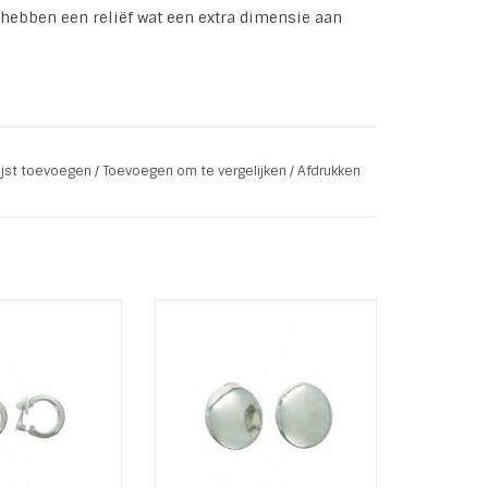
n hebben een reliëf wat een extra dimensie aan
lijst toevoegen
/
Toevoegen om te vergelijken
/
Afdrukken
een dun laagje gold plaiting. De term plaiting
iting) die wordt toegepast door stoom waardoor
en in een zilver
Ronde Clip oorbellen in
kleur
glanzende zilver kleur
AN WINKELWAGEN
TOEVOEGEN AAN WINKELWAGEN