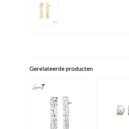
Gerelateerde producten
Zilver plated clip oorbellen van
ronde oorbellen 
Sweet 7. De hangers bestaan
off white
uit drie rechthoeken met een
TOEVOEGEN AAN
reliëf structuur.
TOEVOEGEN AAN WINKELWAGEN