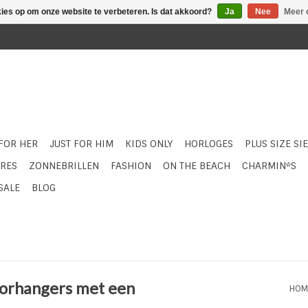
kies op om onze website te verbeteren. Is dat akkoord?
Ja
Nee
Meer 
 FOR HER
JUST FOR HIM
KIDS ONLY
HORLOGES
PLUS SIZE SI
RES
ZONNEBRILLEN
FASHION
ON THE BEACH
CHARMIN*S
SALE
BLOG
oorhangers met een
HOM