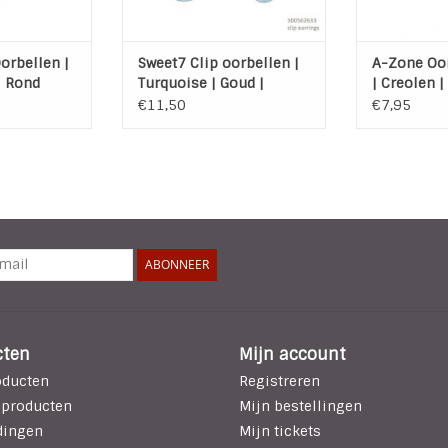
orbellen |
Sweet7 Clip oorbellen |
A-Zone Oor
| Rond
Turquoise | Goud |
| Creolen |
Kunststof
€11,50
€7,95
ABONNEER
cten
Mijn account
oducten
Registreren
 producten
Mijn bestellingen
dingen
Mijn tickets