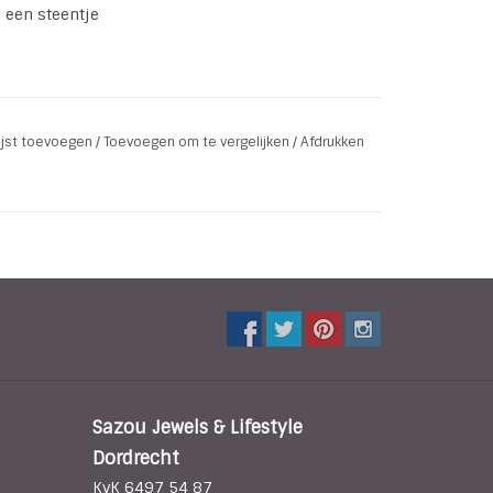
 een steentje
m)
lijst toevoegen
/
Toevoegen om te vergelijken
/
Afdrukken
Sazou Jewels & Lifestyle
Dordrecht
KvK 6497 54 87