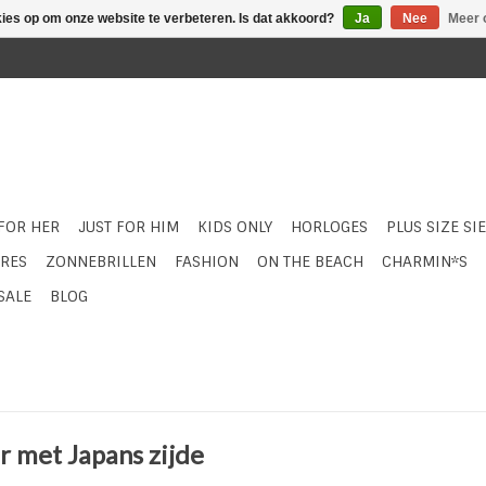
kies op om onze website te verbeteren. Is dat akkoord?
Ja
Nee
Meer 
 FOR HER
JUST FOR HIM
KIDS ONLY
HORLOGES
PLUS SIZE SI
RES
ZONNEBRILLEN
FASHION
ON THE BEACH
CHARMIN*S
SALE
BLOG
 met Japans zijde