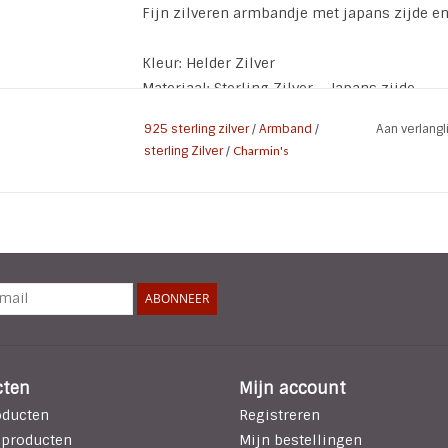
Fijn zilveren armbandje met japans zijde en
Kleur: Helder Zilver
Materiaal: Sterling Zilver - Japans zijde
Maat: 20 cm (incl verlengkettinkje van 2,5 c
925 sterling zilver
/
Armband
/
Aan verlang
sterling Zilver
/
Charmin's
ABONNEER
cten
Mijn account
oducten
Registreren
 producten
Mijn bestellingen