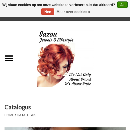
Wij slaan cookies op om onze website te verbeteren. Is dat akkoord?
Ja
Nee
Meer over cookies »
0 Artikelen - €0,00
Home
Just For Her
Just for Him
Kids Only
HORLOGES
Catalogus
Plus Size Sieraden
HOME
/
CATALOGUS
Enkelbandjes