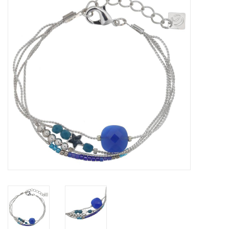
Tassen en meer
Haaraccesoires
Zonnebrillen
Fashion
ON THE BEACH
Charmin*s
Ohlala Jewels
LIFESTYLE PRODUCTEN