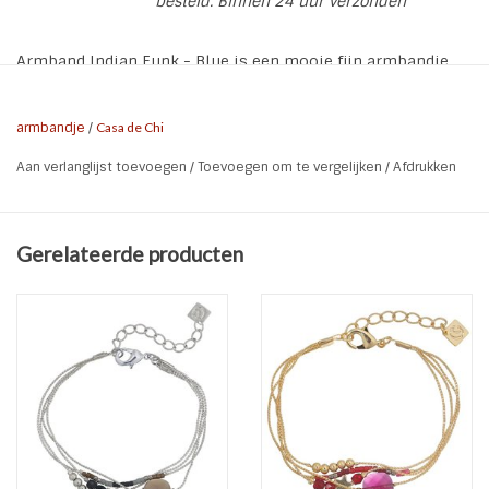
besteld. Binnen 24 uur verzonden
Armband Indian Funk - Blue is een mooie fijn armbandje
met kralen en diverse details van Casa Di Chi
armbandje
/
Casa de Chi
* Kleur: Zilver | Blauw
Aan verlanglijst toevoegen
/
Toevoegen om te vergelijken
/
Afdrukken
* Materiaal: Metaal Kraaltjes
* Lengte: 15 cm + 3 cm verlengkettinkje
* Nikkel Vrij
Gerelateerde producten