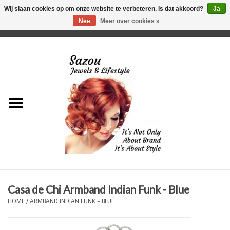
Wij slaan cookies op om onze website te verbeteren. Is dat akkoord?
Ja
Nee
Meer over cookies »
0 Artikelen - €0,00
Home
Just For Her
Just for Him
Kids Only
HORLOGES
Casa de Chi Armband Indian Funk - Blue
Plus Size Sieraden
HOME
/
ARMBAND INDIAN FUNK - BLUE
Enkelbandjes