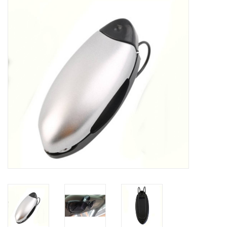
Tassen en meer
Haaraccesoires
Zonnebrillen
Fashion
ON THE BEACH
Charmin*s
Ohlala Jewels
LIFESTYLE PRODUCTEN