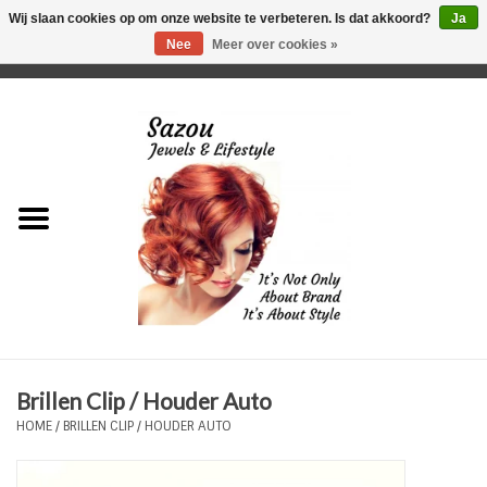
Wij slaan cookies op om onze website te verbeteren. Is dat akkoord?
Ja
Nee
Meer over cookies »
0 Artikelen - €0,00
Home
Just For Her
Just for Him
Kids Only
HORLOGES
Brillen Clip / Houder Auto
Plus Size Sieraden
HOME
/
BRILLEN CLIP / HOUDER AUTO
Enkelbandjes