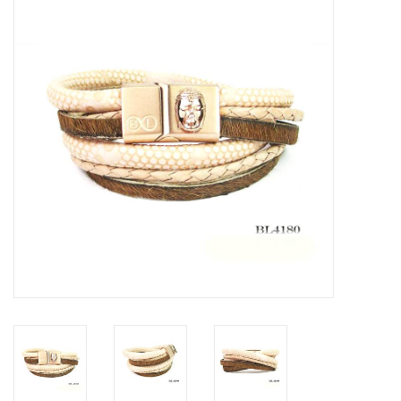
Tassen en meer
Haaraccesoires
Zonnebrillen
Fashion
ON THE BEACH
Charmin*s
Ohlala Jewels
LIFESTYLE PRODUCTEN