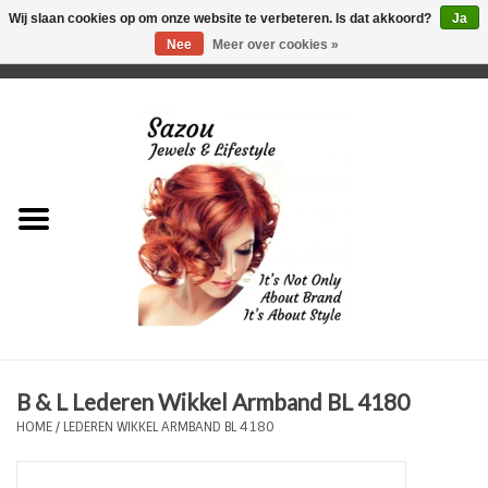
Wij slaan cookies op om onze website te verbeteren. Is dat akkoord?
Ja
Nee
Meer over cookies »
0 Artikelen - €0,00
Home
Just For Her
Just for Him
Kids Only
HORLOGES
B & L Lederen Wikkel Armband BL 4180
Plus Size Sieraden
HOME
/
LEDEREN WIKKEL ARMBAND BL 4180
Enkelbandjes