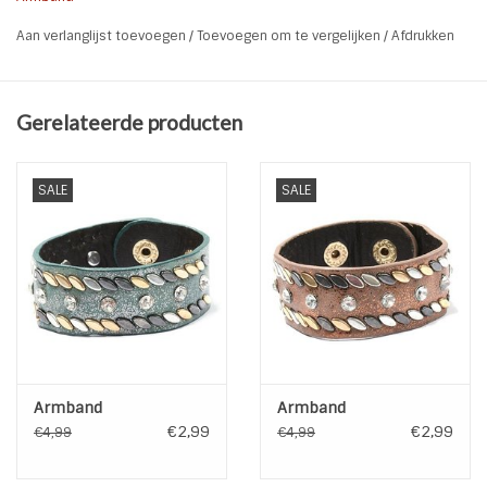
Soort:
Verstelbare armband
Aan verlanglijst toevoegen
/
Toevoegen om te vergelijken
/
Afdrukken
Kleur:
Grijs l Zilver l Crystal
Lengte:
17 en 19 cm
Breedte:
2,4 cm
Gerelateerde producten
Materiaal:
Genui leer l Metaal legering l Stras
Sluiting:
Drukkers
SALE
SALE
Armband
Armband
€2,99
€2,99
€4,99
€4,99