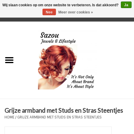
Wij slaan cookies op om onze website te verbeteren. Is dat akkoord?
Ja
Nee
Meer over cookies »
0 Artikelen - €0,00
Home
Just For Her
Just for Him
Kids Only
HORLOGES
Grijze armband met Studs en Stras Steentjes
Plus Size Sieraden
HOME
/
GRIJZE ARMBAND MET STUDS EN STRAS STEENTJES
Enkelbandjes