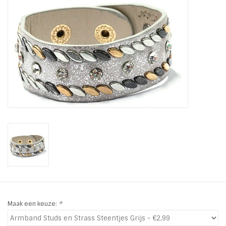
Tassen en meer
Haaraccesoires
Zonnebrillen
Fashion
ON THE BEACH
Charmin*s
Ohlala Jewels
Maak een keuze:
*
LIFESTYLE PRODUCTEN