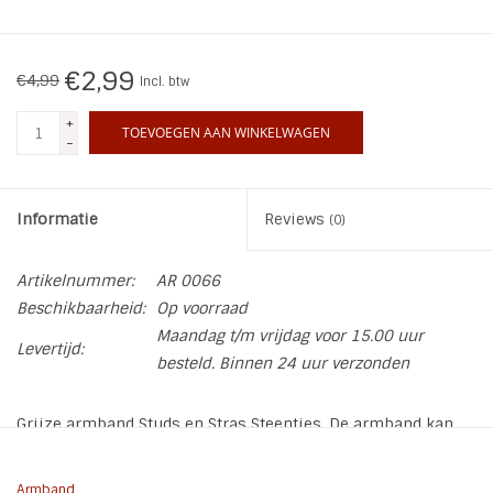
INSPIRATIE
€2,99
€4,99
Incl. btw
SALE
+
TOEVOEGEN AAN WINKELWAGEN
-
Blog
Informatie
Reviews
(0)
Artikelnummer:
AR 0066
Beschikbaarheid:
Op voorraad
Maandag t/m vrijdag voor 15.00 uur
Levertijd:
besteld. Binnen 24 uur verzonden
Grijze armband Studs en Stras Steentjes. De armband kan
versteld worden in 2 maten door de drukker sluiting
Armband