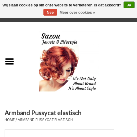
Wij slaan cookies op om onze website te verbeteren. Is dat akkoord?
Ja
Nee
Meer over cookies »
0 Artikelen - €0,00
Home
Just For Her
Just for Him
Kids Only
HORLOGES
Armband Pussycat elastisch
Plus Size Sieraden
HOME
/
ARMBAND PUSSYCAT ELASTISCH
Enkelbandjes