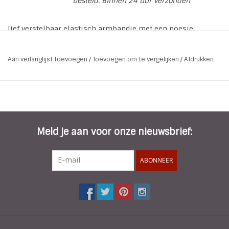
besteld. Binnen 24 uur verzonden
lief verstelbaar elastisch armbandje met een poesje
* Soort: Elastisch verstelbaar armbandje
Aan verlanglijst toevoegen
/
Toevoegen om te vergelijken
/
Afdrukken
* Kleur: Zwart / Goud
* Maat: 1 maat
* Materiaal: Copper / Elastic
Meld je aan voor onze nieuwsbrief:
ABONNEER