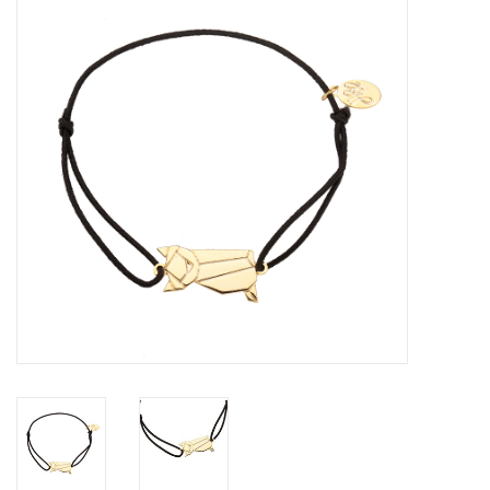
Tassen en meer
Haaraccesoires
Zonnebrillen
Fashion
ON THE BEACH
Charmin*s
Ohlala Jewels
LIFESTYLE PRODUCTEN