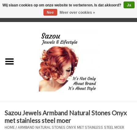
Wij slaan cookies op om onze website te verbeteren. Is dat akkoord?
Ja
Nee
Meer over cookies »
0 Artikelen - €0,00
Home
Just For Her
Just for Him
Kids Only
HORLOGES
Sazou Jewels Armband Natural Stones Onyx
Plus Size Sieraden
met stainless steel moer
HOME
/
ARMBAND NATURAL STONES ONYX MET STAINLESS STEEL MOER
Enkelbandjes