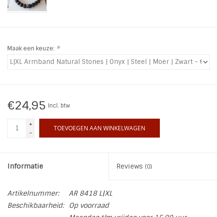
INSPIRATIE
SALE
Maak een keuze:
*
Blog
€24,95
Incl. btw
+
TOEVOEGEN AAN WINKELWAGEN
-
Informatie
Reviews
(0)
Artikelnummer:
AR 8418 L|XL
Beschikbaarheid:
Op voorraad