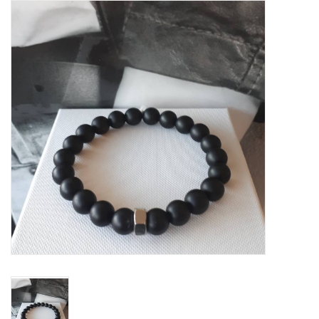
Tassen en meer
Haaraccesoires
Zonnebrillen
Fashion
ON THE BEACH
Charmin*s
Ohlala Jewels
LIFESTYLE PRODUCTEN