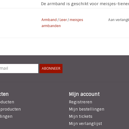
De armband is geschikt voor meisjes-tiene
verstelbare maat. Bij een kleinere polsmaat
afgehaald worden.
Armband
/
Leer
/
meisjes
Aan verlang
armbanden
Kleur: Zand
Materiaal Metaal / Leer (Herkomst Nederland
Sluiting : geweerknopsluiting met schroef
Soort: Handmade
Lengte armband: 23,5 cm
Verstelbaar in de maten: 15 / 17 / 18,5 cm
ABONNEER
Doelgroep: Vrouwen / Tieners / Meisjes
cten
Mijn account
oducten
Registreren
 producten
Mijn bestellingen
dingen
Mijn tickets
Mijn verlanglijst