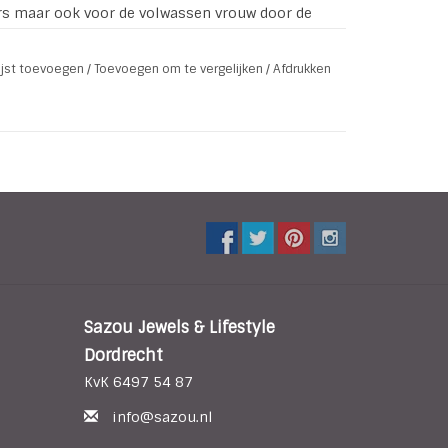
rs maar ook voor de volwassen vrouw door de
 kan er eventueel een stukje van de armband
lijst toevoegen
/
Toevoegen om te vergelijken
/
Afdrukken
 )
Sazou Jewels & Lifestyle
Dordrecht
KvK 6497 54 87
info@sazou.nl