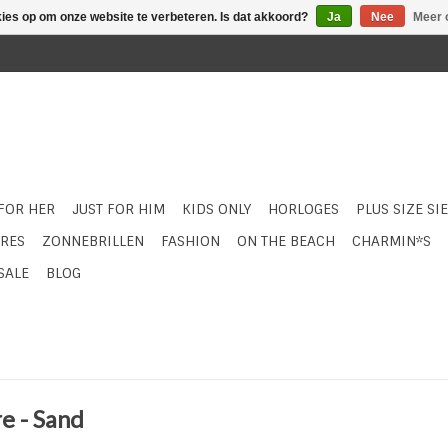
kies op om onze website te verbeteren. Is dat akkoord?
Ja
Nee
Meer 
 FOR HER
JUST FOR HIM
KIDS ONLY
HORLOGES
PLUS SIZE SI
RES
ZONNEBRILLEN
FASHION
ON THE BEACH
CHARMIN*S
SALE
BLOG
e - Sand