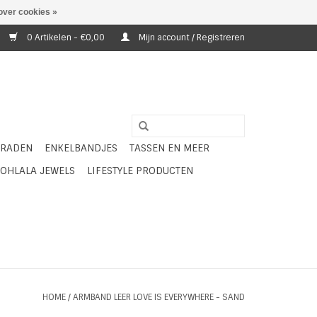
over cookies »
0 Artikelen - €0,00
Mijn account / Registreren
ERADEN
ENKELBANDJES
TASSEN EN MEER
OHLALA JEWELS
LIFESTYLE PRODUCTEN
HOME
/
ARMBAND LEER LOVE IS EVERYWHERE - SAND