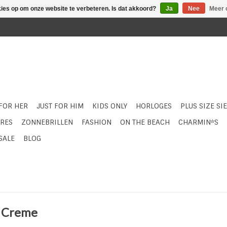
kies op om onze website te verbeteren. Is dat akkoord?
Ja
Nee
Meer 
 FOR HER
JUST FOR HIM
KIDS ONLY
HORLOGES
PLUS SIZE SI
RES
ZONNEBRILLEN
FASHION
ON THE BEACH
CHARMIN*S
SALE
BLOG
- Creme