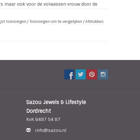
rs maar ook voor de volwassen vrouw door de
 kan er eventueel een stukje van de armband
lijst toevoegen
/
Toevoegen om te vergelijken
/
Afdrukken
 )
Sazou Jewels & Lifestyle
Dordrecht
KvK 6497 54 87
info@sazou.nl