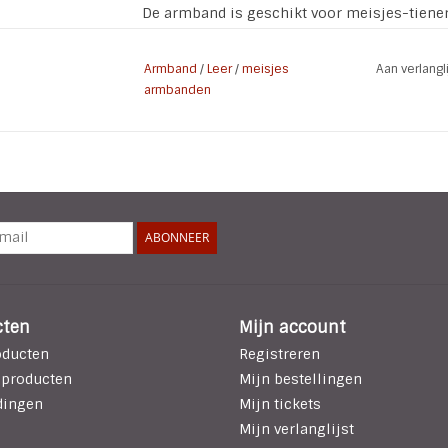
De armband is geschikt voor meisjes-tiene
verstelbare maat. Bij een kleinere polsmaat
afgehaald worden.
Armband
/
Leer
/
meisjes
Aan verlang
armbanden
Kleur: Creme
Materiaal Metaal / Leer (Herkomst Nederland
Sluiting : geweerknopsluiting met schroef
Soort: Handmade
Lengte armband: 23,5 cm
Verstelbaar in de maten: 15 / 17 / 18,5 cm
ABONNEER
Doelgroep: Vrouwen / Tieners / Meisjes
cten
Mijn account
oducten
Registreren
 producten
Mijn bestellingen
dingen
Mijn tickets
Mijn verlanglijst