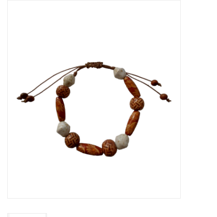
Tassen en meer
Haaraccesoires
Zonnebrillen
Fashion
ON THE BEACH
Charmin*s
Ohlala Jewels
LIFESTYLE PRODUCTEN