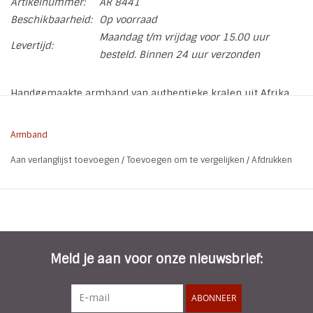
Artikelnummer:
AR 8441
Beschikbaarheid:
Op voorraad
Maandag t/m vrijdag voor 15.00 uur
Levertijd:
besteld. Binnen 24 uur verzonden
Handgemaakte armband van authentieke kralen uit Afrika,
die bekend staan om hun vaak unieke patronen. De kralen
zijn zorgvuldig geregen tot een stevig en duurzaam
Armband
armbandontwerp. De treksluiting zorgt voor een
Aan verlanglijst toevoegen
/
Toevoegen om te vergelijken
/
Afdrukken
gemakkelijke en veilige sluiting, waardoor de armband
comfortabel om de pols blijft zitten. De armband is
geschikt voor polsmaat 17 t/m 21.
* Soort: Armband
* Sluiting: treksluiting
* Polsmaat: 17 t/m 21 cm
Meld je aan voor onze nieuwsbrief:
* Materiaal: Waxkoord | Handgemaakte kralen uit Afrika
ABONNEER