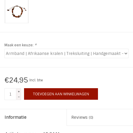
INSPIRATIE
SALE
Blog
Maak een keuze:
*
€24,95
Incl. btw
+
TOEVOEGEN AAN WINKELWAGEN
-
Informatie
Reviews
(0)