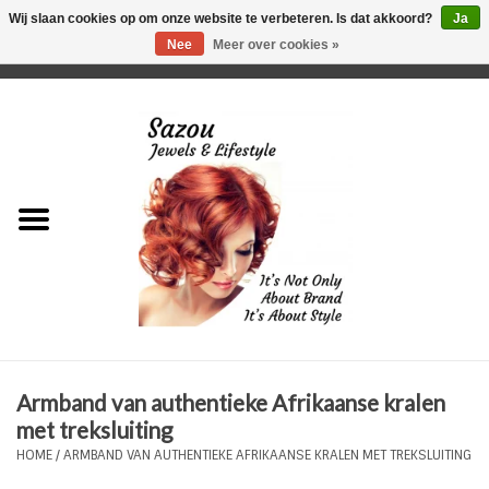
Wij slaan cookies op om onze website te verbeteren. Is dat akkoord?
Ja
Nee
Meer over cookies »
0 Artikelen - €0,00
Home
Just For Her
Just for Him
Kids Only
HORLOGES
Armband van authentieke Afrikaanse kralen
Plus Size Sieraden
met treksluiting
HOME
/
ARMBAND VAN AUTHENTIEKE AFRIKAANSE KRALEN MET TREKSLUITING
Enkelbandjes